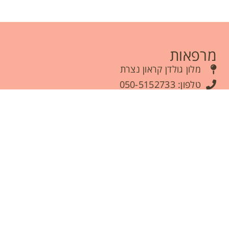
מרפאות
מלון גולדן קראון נצרת
טלפון: 050-5152733
מרכז מומחים כברי, זיתים 1,כפר כברי, נהריה
טלפון: 073-7814768
מרפאת HeLa רחוב איינשטיין 139 חיפה
מרפאת HeLa, טלפון 050-2882400
ליצירת קשר