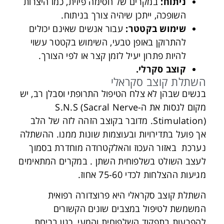
ניתוח
:
במקרים של חסימה פיזית, כמו היצרות
השופכה, ייתכן שיהיה צורך בניתוח.
שימוש בקטטר
:
עבור אנשים שאינם יכולים
להתרוקן באופן טבעי, השימוש בקטטר עשוי
להיות פתרון יעיל לזמן קצר או לפי הצורך.
קוצב סקרלי.
השתלת קוצב סקראלי
בנשים שבהן לא צלח הטיפול התרופתי וסבלן רב, יש
מקום לנסות את ה-S.N.S (Sacral Nerve
Stimulation). מדובר בקוצב הזהה לזה של הלב
אך פועל בתדירויות ובעוצמות שונות ממנו. ההשתלה
נערכת באזור העכוז והאלקטרודה מוחדרת בסמוך
לעצב השולט בשלפוחית השתן . במקרים המתאימים
מגיעות ההצלחות לכדי 75-60 אחוז.
השתלת קוצב סקראלי היא פרוצדורה רפואית
המשמשת לטיפול במצבים שונים הקשורים
להפרעות בתפקוד השלפוחית והמעי, כגון בריחת